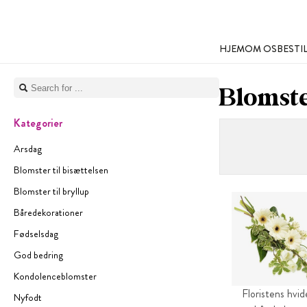
HJEM
OM OS
BESTI
Blomste
Kategorier
Arsdag
Blomster til bisættelsen
Blomster til bryllup
Båredekorationer
Fødselsdag
God bedring
Kondolenceblomster
Floristens hvid
Nyfodt