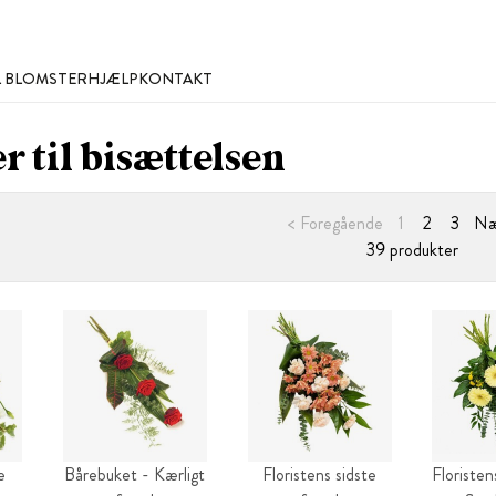
L BLOMSTER
HJÆLP
KONTAKT
r til bisættelsen
< Foregående
1
2
3
Næ
39 produkter
e
Bårebuket - Kærligt
Floristens sidste
Floriste