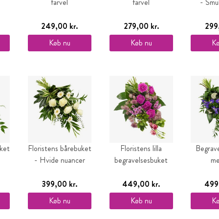
farvel
farvel
- Smu
249,00 kr.
279,00 kr.
299,
Køb nu
Køb nu
Kø
uket
Floristens bårebuket
Floristens lilla
Begrave
- Hvide nuancer
begravelses­buket
me
399,00 kr.
449,00 kr.
499,
Køb nu
Køb nu
Kø