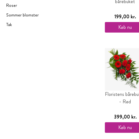
bårebuket
Roser
Sommer blomster
199,00 kr.
Tak
Køb nu
Floristens båreb
- Rød
399,00 kr.
Køb nu