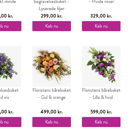
kt minde
begravelses­buket -
- Hvide roser
Lyserøde liljer
00 kr.
299,00 kr.
329,00 kr.
b nu
Køb nu
Køb nu
lses­buket
Floristens bårebuket
Floristens bårebuket
d iris
- Gul & orange
- Lilla & hvid
00 kr.
499,00 kr.
599,00 kr.
b nu
Køb nu
Køb nu